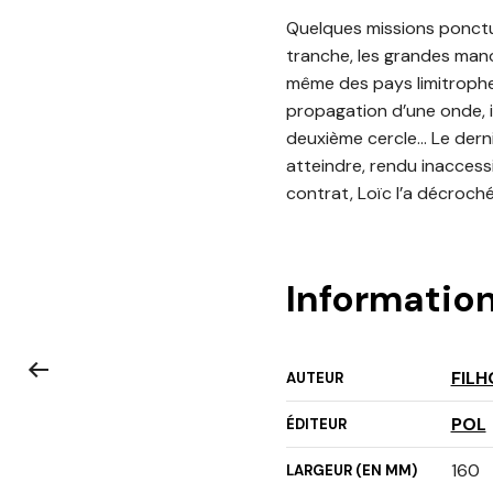
Quelques missions ponctuel
tranche, les grandes mano
même des pays limitrophes
propagation d’une onde, i
deuxième cercle… Le dernie
atteindre, rendu inaccessi
contrat, Loïc l’a décroché 
Informatio
FILH
AUTEUR
POL
ÉDITEUR
160
LARGEUR (EN MM)