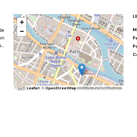
L
+
de
M
−
on
P
s…
P
C
, ©
contributeurs/contributrices
Leaflet
OpenStreetMap