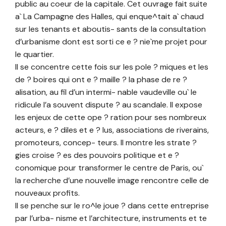
public au coeur de la capitale. Cet ouvrage fait suite
a` La Campagne des Halles, qui enque^tait a` chaud
sur les tenants et aboutis- sants de la consultation
d’urbanisme dont est sorti ce e ? nie`me projet pour
le quartier.
Il se concentre cette fois sur les pole ? miques et les
de ? boires qui ont e ? maille ? la phase de re ?
alisation, au fil d’un intermi- nable vaudeville ou` le
ridicule l’a souvent dispute ? au scandale. Il expose
les enjeux de cette ope ? ration pour ses nombreux
acteurs, e ? diles et e ? lus, associations de riverains,
promoteurs, concep- teurs. Il montre les strate ?
gies croise ? es des pouvoirs politique et e ?
conomique pour transformer le centre de Paris, ou`
la recherche d’une nouvelle image rencontre celle de
nouveaux profits.
Il se penche sur le ro^le joue ? dans cette entreprise
par l’urba- nisme et l’architecture, instruments et te