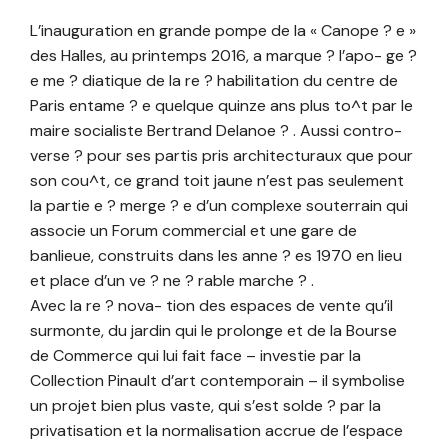
L’inauguration en grande pompe de la « Canope ? e »
des Halles, au printemps 2016, a marque ? l’apo- ge ?
e me ? diatique de la re ? habilitation du centre de
Paris entame ? e quelque quinze ans plus to^t par le
maire socialiste Bertrand Delanoe ? . Aussi contro-
verse ? pour ses partis pris architecturaux que pour
son cou^t, ce grand toit jaune n’est pas seulement
la partie e ? merge ? e d’un complexe souterrain qui
associe un Forum commercial et une gare de
banlieue, construits dans les anne ? es 1970 en lieu
et place d’un ve ? ne ? rable marche ? .
Avec la re ? nova- tion des espaces de vente qu’il
surmonte, du jardin qui le prolonge et de la Bourse
de Commerce qui lui fait face – investie par la
Collection Pinault d’art contemporain – il symbolise
un projet bien plus vaste, qui s’est solde ? par la
privatisation et la normalisation accrue de l’espace