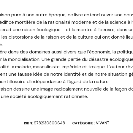
aison pure à une autre époque, ce livre entend ouvrir une nouv
’édifice mortifère de la rationalité moderne et de la science à l
erait une raison écologique – et la montre à l’oeuvre, dans un
les distorsions de la raison et de la culture qui ont donné li
e.
tère dans des domaines aussi divers que l’économie, la politique
é par la mondialisation. Une grande partie du désastre écologiqu
lité » malade, masculiniste, impériale et toxique. L’auteur ré
nt une fausse idée de notre identité et de notre situation 
t illusoire d’indépendance à l’égard de la nature.
 raison dessine une image radicalement nouvelle de la façon d
une société écologiquement rationnelle.
9782130860648
VIVANT
ISBN:
CATÉGORIE :