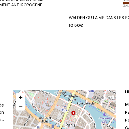
EMENT ANTHROPOCENE
WALDEN OU LA VIE DANS LES B
R AU PANIER
10,50
€
AJOUTER AU PANIER
L
+
de
M
−
on
P
s…
P
C