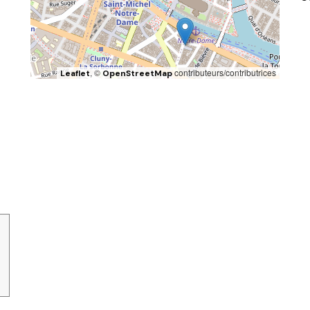
, ©
contributeurs/contributrices
Leaflet
OpenStreetMap