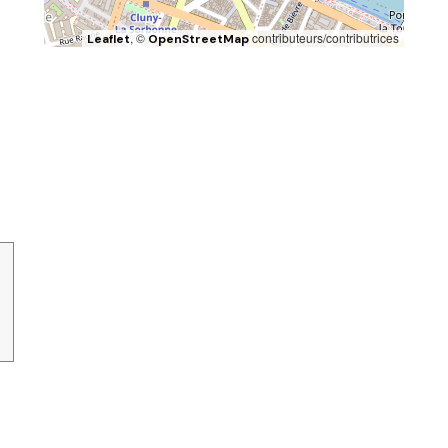
, ©
contributeurs/contributrices
Leaflet
OpenStreetMap