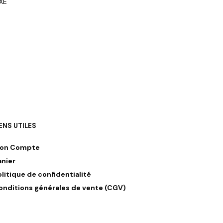
XE
IENS UTILES
on Compte
anier
olitique de confidentialité
onditions générales de vente (CGV)