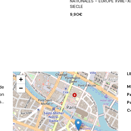
NATIONALES – EUROPE XVIIIE-XI
SIECLE
9,90
€
AJOUTER AU PANIER
L
+
de
M
−
on
P
s…
P
C