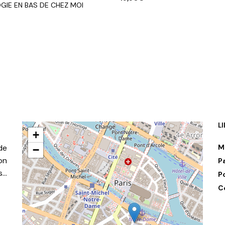
GIE EN BAS DE CHEZ MOI
AJOUTER AU PANIER
R AU PANIER
L
+
de
M
−
on
P
s…
P
C