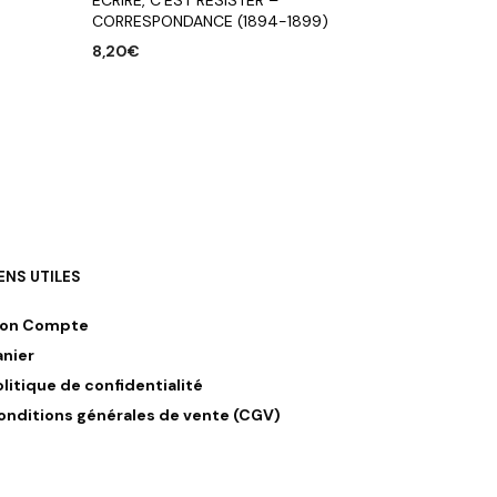
ECRIRE, C’EST RESISTER –
CORRESPONDANCE (1894-1899)
8,20
€
AJOUTER AU PANIER
IENS UTILES
on Compte
anier
olitique de confidentialité
onditions générales de vente (CGV)