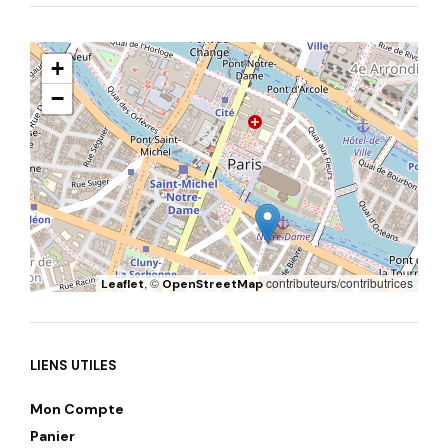
+
−
, ©
contributeurs/contributrices
Leaflet
OpenStreetMap
LIENS UTILES
Mon Compte
Panier