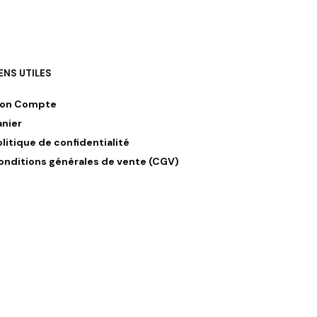
IENS UTILES
on Compte
anier
olitique de confidentialité
onditions générales de vente (CGV)