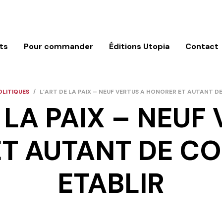
ts
Pour commander
Éditions Utopia
Contact
OLITIQUES
/
L’ART DE LA PAIX – NEUF VERTUS A HONORER ET AUTANT D
 LA PAIX – NEUF
T AUTANT DE CO
ETABLIR