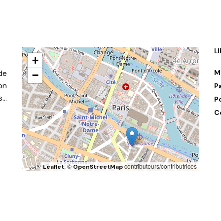
L
+
de
M
−
on
P
s…
P
C
, ©
contributeurs/contributrices
Leaflet
OpenStreetMap