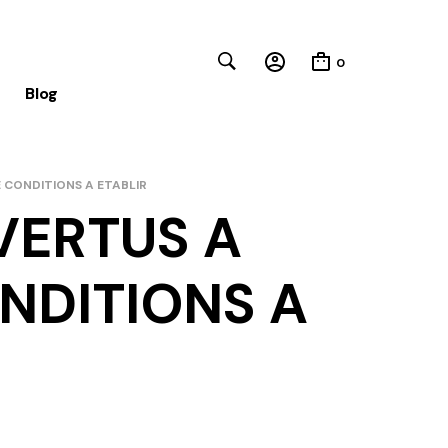
0
Blog
E CONDITIONS A ETABLIR
 VERTUS A
Close
NDITIONS A