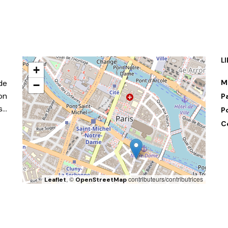
L
+
de
M
−
on
P
s…
P
C
, ©
contributeurs/contributrices
Leaflet
OpenStreetMap