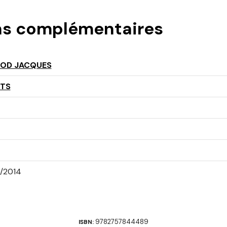
ns complémentaires
OD JACQUES
NTS
0/2014
9782757844489
ISBN: