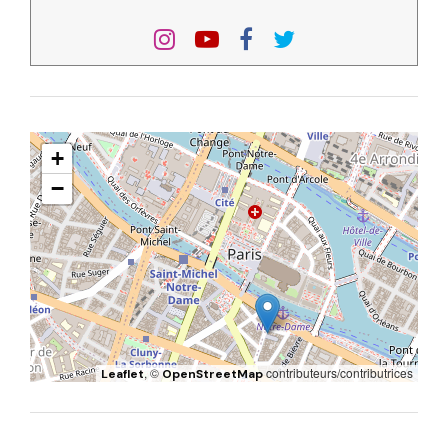
+
−
, ©
contributeurs/contributrices
Leaflet
OpenStreetMap