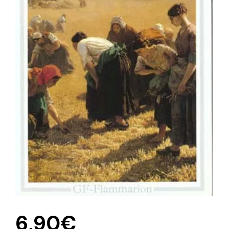
6,90
€