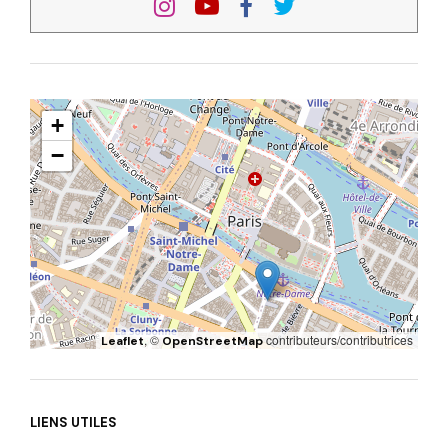
+
−
, ©
contributeurs/contributrices
Leaflet
OpenStreetMap
LIENS UTILES