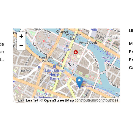
L
+
de
M
−
on
P
s…
P
C
, ©
contributeurs/contributrices
Leaflet
OpenStreetMap