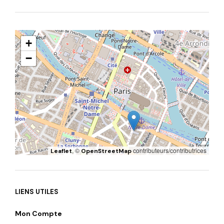
+
−
, ©
contributeurs/contributrices
Leaflet
OpenStreetMap
LIENS UTILES
Mon Compte