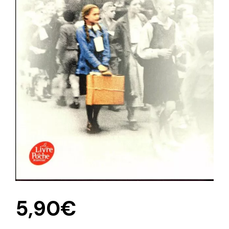
5,90
€