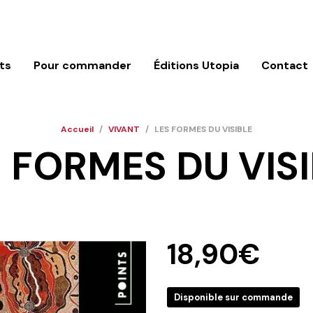
ts
Pour commander
Éditions Utopia
Contact
Accueil
/
VIVANT
/
LES FORMES DU VISIBLE
 FORMES DU VIS
18,90
€
Disponible sur commande