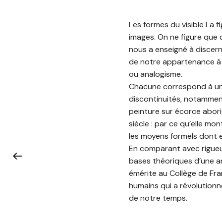
Les formes du visible La f
images. On ne figure que c
nous a enseigné à discer
de notre appartenance à l
ou analogisme.
Chacune correspond à une 
discontinuités, notamment
peinture sur écorce abori
siècle : par ce qu’elle mo
les moyens formels dont ell
En comparant avec rigueur
bases théoriques d’une an
émérite au Collège de Fr
humains qui a révolutionné
de notre temps.