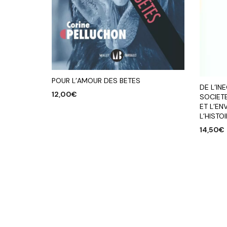
POUR L’AMOUR DES BETES
DE L’IN
12,00
€
SOCIET
ET L’E
AJOUTER AU PANIER
L’HISTO
14,50
€
AJOUTE