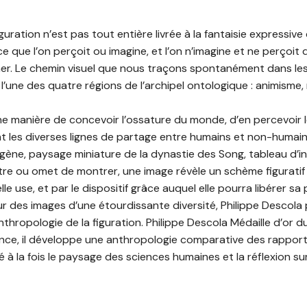
iguration n’est pas tout entière livrée à la fantaisie expressiv
e que l’on perçoit ou imagine, et l’on n’imagine et ne perçoit
ner. Le chemin visuel que nous traçons spontanément dans le
’une des quatre régions de l’archipel ontologique : animisme,
manière de concevoir l’ossature du monde, d’en percevoir le
 les diverses lignes de partage entre humains et non-humain
gène, paysage miniature de la dynastie des Song, tableau d’int
ntre ou omet de montrer, une image révèle un schème figuratif 
e use, et par le dispositif grâce auquel elle pourra libérer sa 
 des images d’une étourdissante diversité, Philippe Descola
thropologie de la figuration. Philippe Descola Médaille d’or d
ance, il développe une anthropologie comparative des rappor
 à la fois le paysage des sciences humaines et la réflexion su