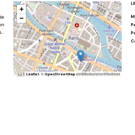
L
+
de
M
−
on
P
s…
P
C
, ©
contributeurs/contributrices
Leaflet
OpenStreetMap