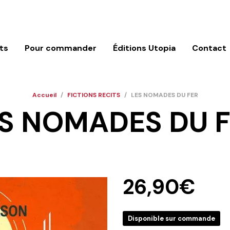
ts
Pour commander
Éditions Utopia
Contact
Accueil
/
FICTIONS RECITS
/
LES NOMADES DU FER
S NOMADES DU 
26,90
€
Disponible sur commande