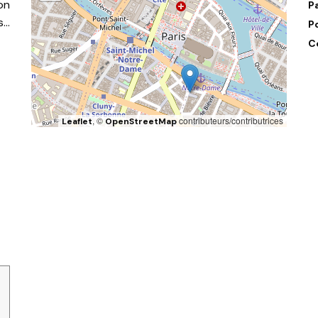
on
P
s…
P
C
, ©
contributeurs/contributrices
Leaflet
OpenStreetMap