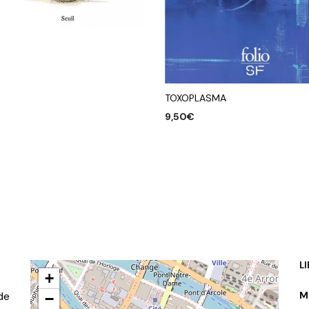
R AU PANIER
TOXOPLASMA
9,50
€
AJOUTER AU PANIER
L
+
de
M
−