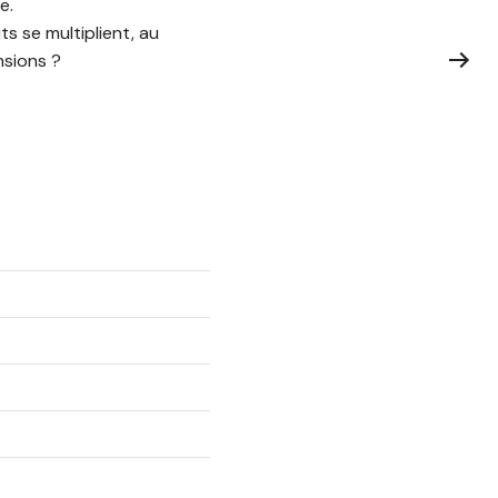
e.
ts se multiplient, au
nsions ?