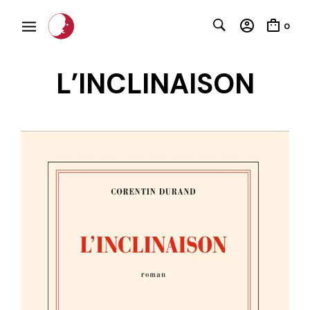
0
L’INCLINAISON
C