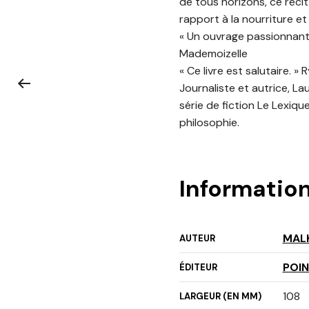
de tous horizons, ce réc
rapport à la nourriture e
« Un ouvrage passionnant,
Mademoizelle
« Ce livre est salutaire. »
Journaliste et autrice, La
série de fiction Le Lexique
philosophie.
Informatio
MAL
AUTEUR
POI
ÉDITEUR
108
LARGEUR (EN MM)