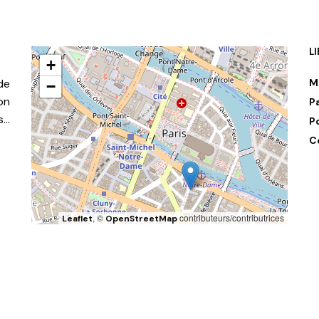
L
+
de
M
−
on
P
s…
P
C
, ©
contributeurs/contributrices
Leaflet
OpenStreetMap