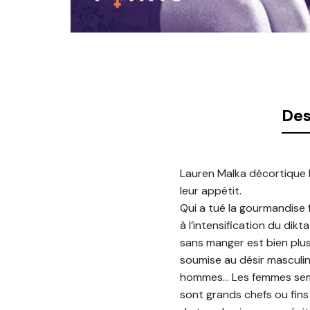
Des
Lauren Malka décortique l
leur appétit.
Qui a tué la gourmandise 
à l’intensification du dik
sans manger est bien plu
soumise au désir masculin
hommes… Les femmes semb
sont grands chefs ou fins 