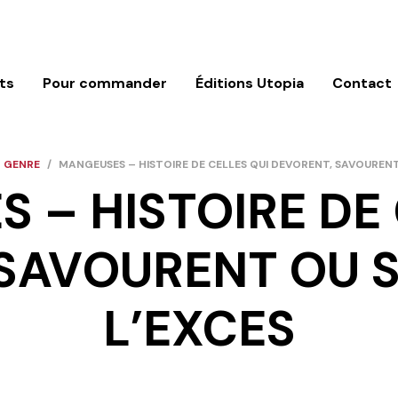
ts
Pour commander
Éditions Utopia
Contact
T GENRE
/
MANGEUSES – HISTOIRE DE CELLES QUI DEVORENT, SAVOURENT 
 – HISTOIRE DE 
SAVOURENT OU S
L’EXCES