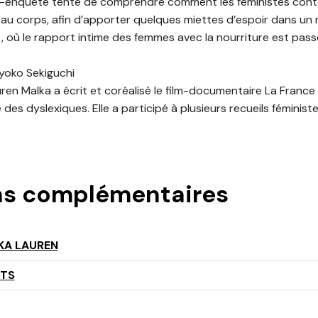
it-enquête tente de comprendre comment les féministes con
t au corps, afin d’apporter quelques miettes d’espoir dans u
 où le rapport intime des femmes avec la nourriture est passé 
 Ryoko Sekiguchi
uren Malka a écrit et coréalisé le film-documentaire La France
 des dyslexiques. Elle a participé à plusieurs recueils féminist
ns complémentaires
KA LAUREN
NTS