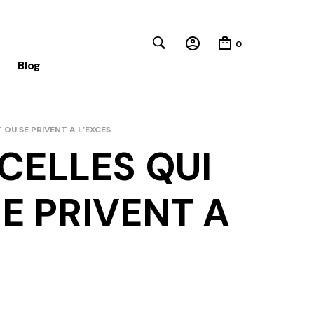
0
Blog
OU SE PRIVENT A L’EXCES
CELLES QUI
Close
E PRIVENT A