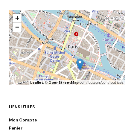
+
−
, ©
contributeurs/contributrices
Leaflet
OpenStreetMap
LIENS UTILES
Mon Compte
Panier