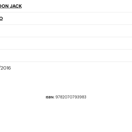
DON JACK
O
/2016
9782070793983
ISBN: