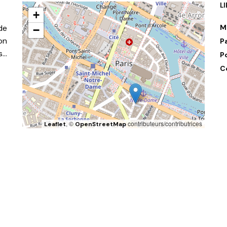
L
+
de
M
−
on
P
s…
P
C
, ©
contributeurs/contributrices
Leaflet
OpenStreetMap