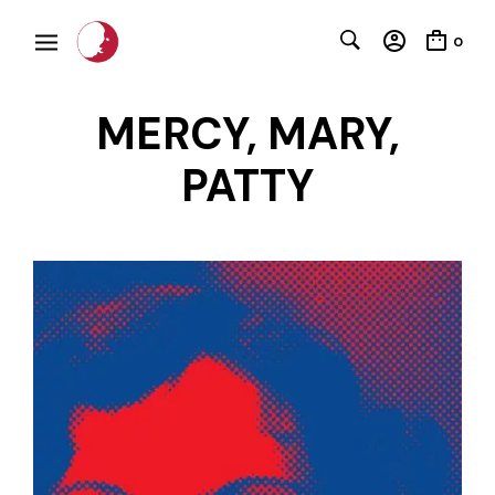
0
MERCY, MARY,
PATTY
C