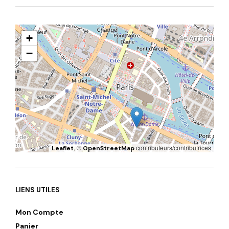
+
−
, ©
contributeurs/contributrices
Leaflet
OpenStreetMap
LIENS UTILES
Mon Compte
Panier