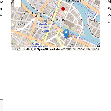
de
M
−
on
P
s…
P
C
, ©
contributeurs/contributrices
Leaflet
OpenStreetMap