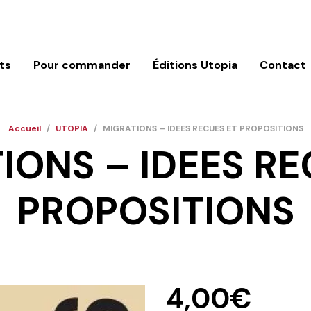
ts
Pour commander
Éditions Utopia
Contact
Accueil
/
UTOPIA
/
MIGRATIONS – IDEES RECUES ET PROPOSITIONS
IONS – IDEES RE
PROPOSITIONS
4,00
€