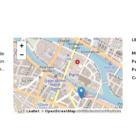
L
+
de
M
−
on
P
s…
P
C
, ©
contributeurs/contributrices
Leaflet
OpenStreetMap