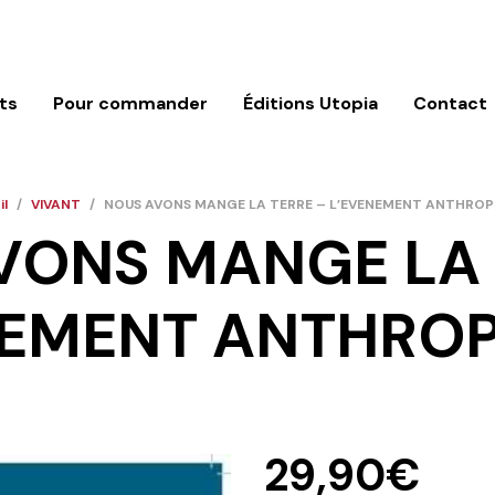
ts
Pour commander
Éditions Utopia
Contact
l
/
VIVANT
/
NOUS AVONS MANGE LA TERRE – L’EVENEMENT ANTHRO
VONS MANGE LA 
NEMENT ANTHRO
29,90
€