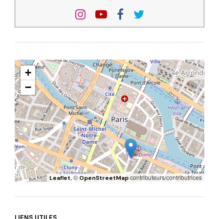
+
−
, ©
contributeurs/contributrices
Leaflet
OpenStreetMap
LIENS UTILES