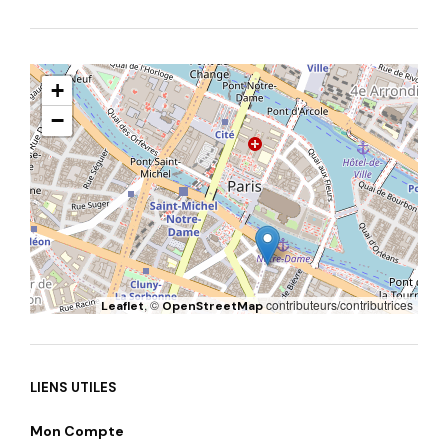
+
−
, ©
contributeurs/contributrices
Leaflet
OpenStreetMap
LIENS UTILES
Mon Compte