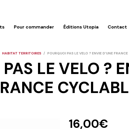
ts
Pour commander
Éditions Utopia
Contact
HABITAT TERRITOIRES
/
POURQUOI PAS LE VELO ? ENVIE D’UNE FRANCE
PAS LE VELO ? E
FRANCE CYCLABL
16,00
€