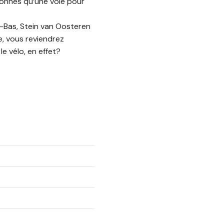
sonnes qu’une voie pour
s-Bas, Stein van Oosteren
e, vous reviendrez
e vélo, en effet?