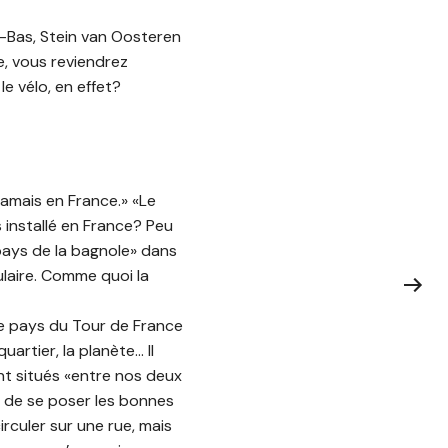
s-Bas, Stein van Oosteren
e, vous reviendrez
e vélo, en effet?
 jamais en France.» «Le
 installé en France? Peu
pays de la bagnole» dans
laire. Comme quoi la
le pays du Tour de France
uartier, la planète… Il
ent situés «entre nos deux
s de se poser les bonnes
culer sur une rue, mais