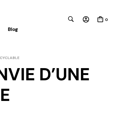
0
Blog
 CYCLABLE
NVIE D’UNE
Close
E