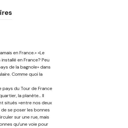
ires
 jamais en France.» «Le
 installé en France? Peu
pays de la bagnole» dans
laire. Comme quoi la
le pays du Tour de France
uartier, la planète… Il
ent situés «entre nos deux
s de se poser les bonnes
culer sur une rue, mais
sonnes qu’une voie pour