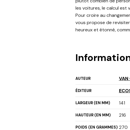
plutôt combien de personn
les voitures, le calcul est v
Pour croire au changement
vous propose de revisiter
heureux et étonné, comme 
Informatio
VAN
AUTEUR
ECO
ÉDITEUR
141
LARGEUR (EN MM)
216
HAUTEUR (EN MM)
270
POIDS (EN GRAMMES)