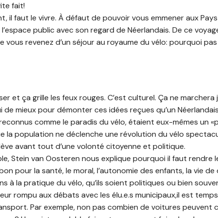
ite fait!
, il faut le vivre. À défaut de pouvoir vous emmener aux Pay
 l’espace public avec son regard de Néerlandais. De ce voyag
vous revenez d’un séjour au royaume du vélo: pourquoi pas l
ser et ça grille les feux rouges. C’est culturel. Ça ne marchera
ui de mieux pour démonter ces idées reçues qu’un Néerlandais
 reconnus comme le paradis du vélo, étaient eux-mêmes un «
e la population ne déclenche une révolution du vélo spectacu
lève avant tout d’une volonté citoyenne et politique.
, Stein van Oosteren nous explique pourquoi il faut rendre 
on pour la santé, le moral, l’autonomie des enfants, la vie de q
ns à la pratique du vélo, qu’ils soient politiques ou bien souv
uteur rompu aux débats avec les élu.e.s municipaux,il est temp
nsport. Par exemple, non pas combien de voitures peuvent cir