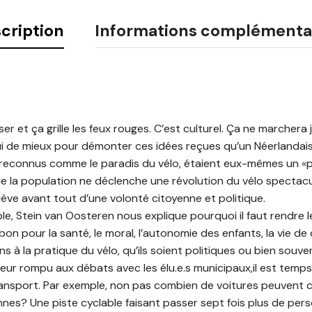
cription
Informations complémenta
ser et ça grille les feux rouges. C’est culturel. Ça ne marchera
ui de mieux pour démonter ces idées reçues qu’un Néerlandais
 reconnus comme le paradis du vélo, étaient eux-mêmes un «
e la population ne déclenche une révolution du vélo spectacu
lève avant tout d’une volonté citoyenne et politique.
, Stein van Oosteren nous explique pourquoi il faut rendre 
on pour la santé, le moral, l’autonomie des enfants, la vie de q
ns à la pratique du vélo, qu’ils soient politiques ou bien souv
uteur rompu aux débats avec les élu.e.s municipaux,il est temp
nsport. Par exemple, non pas combien de voitures peuvent cir
es? Une piste cyclable faisant passer sept fois plus de per