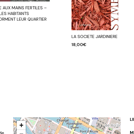
E AUX MAINS FERTILES –
LES HABITANTS
ORMENT LEUR QUARTIER
LA SOCIETE JARDINIERE
R AU PANIER
18,00
€
AJOUTER AU PANIER
L
+
de
M