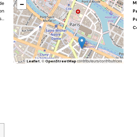
de
M
−
on
P
s…
P
C
, ©
contributeurs/contributrices
Leaflet
OpenStreetMap