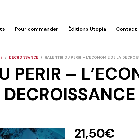
ts
Pour commander
Éditions Utopia
Contact
il
/
DECROISSANCE
/
RALENTIR OU PERIR – L’ECONOMIE DE LA DECROI
U PERIR – L’ECO
DECROISSANCE
21,50
€