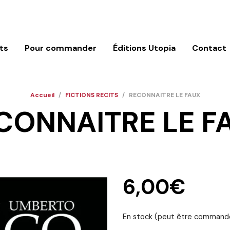
ts
Pour commander
Éditions Utopia
Contact
Accueil
/
FICTIONS RECITS
/
RECONNAITRE LE FAUX
CONNAITRE LE F
6,00
€
En stock (peut être command