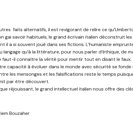
tres faits alternatifs, il est revigorant de relire ce qu’Umberto
son gai savoir habituels, le grand écrivain italien déconstruit 
ont il a si souvent joué dans ses fictions. L’humaniste emprunte
u langage qu’à la littérature, pour nous parler d’éthique, de ma
 faut-il connaître la vérité pour mentir tout en disant le faux.
re capacité à évoluer dans le monde avec sécurité se fonde su
ontre les mensonges et les falsifications reste le temps puisq
finit par être découvert.
que réjouissant, le grand intellectuel italien nous offre des clé
yriem Bouzaher