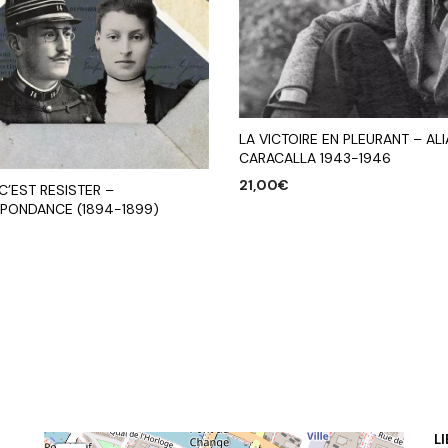
LA VICTOIRE EN PLEURANT – AL
CARACALLA 1943-1946
21,00
€
 C’EST RESISTER –
PONDANCE (1894-1899)
AJOUTER AU PANIER
R AU PANIER
L