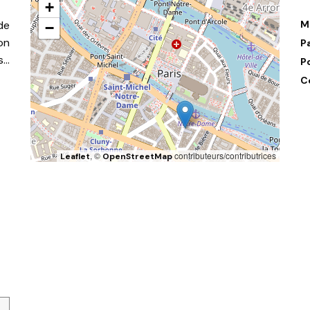
+
de
M
−
on
P
s…
P
C
, ©
contributeurs/contributrices
Leaflet
OpenStreetMap