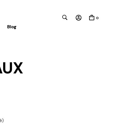
0
Blog
AUX
Close
é)