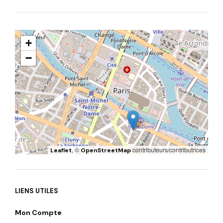
+
−
, ©
contributeurs/contributrices
Leaflet
OpenStreetMap
LIENS UTILES
Mon Compte