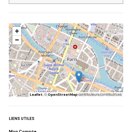
+
−
, ©
contributeurs/contributrices
Leaflet
OpenStreetMap
LIENS UTILES
Mon Compte