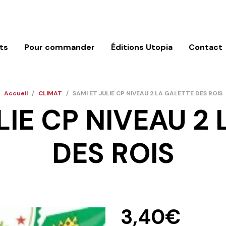
ts
Pour commander
Éditions Utopia
Contact
Accueil
/
CLIMAT
/
SAMI ET JULIE CP NIVEAU 2 LA GALETTE DES ROIS
LIE CP NIVEAU 2
DES ROIS
3,40
€