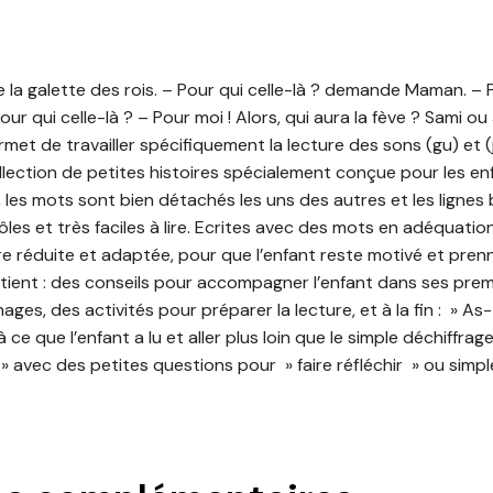
de la galette des rois. – Pour qui celle-là ? demande Maman. – 
Pour qui celle-là ? – Pour moi ! Alors, qui aura la fève ? Sami ou
rmet de travailler spécifiquement la lecture des sons (gu) et (j
llection de petites histoires spécialement conçue pour les enf
, les mots sont bien détachés les uns des autres et les lignes
ôles et très faciles à lire. Ecrites avec des mots en adéquatio
re réduite et adaptée, pour que l’enfant reste motivé et prenn
contient : des conseils pour accompagner l’enfant dans ses premi
es, des activités pour préparer la lecture, et à la fin : » As-
ce que l’enfant a lu et aller plus loin que le simple déchiffrag
 » avec des petites questions pour » faire réfléchir » ou sim