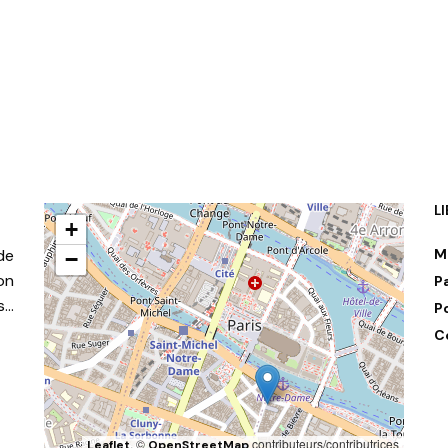
AJOUTER AU PANIER
R AU PANIER
L
+
de
M
−
on
P
s…
P
C
, ©
contributeurs/contributrices
Leaflet
OpenStreetMap