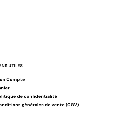
AJOUTER AU PANIER
IENS UTILES
on Compte
anier
olitique de confidentialité
onditions générales de vente (CGV)