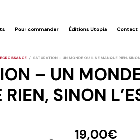
ts
Pour commander
Éditions Utopia
Contact
ECROISSANCE
/
SATURATION – UN MONDE OU IL NE MANQUE RIEN, SINON
ION – UN MONDE 
RIEN, SINON L’E
19,00
€