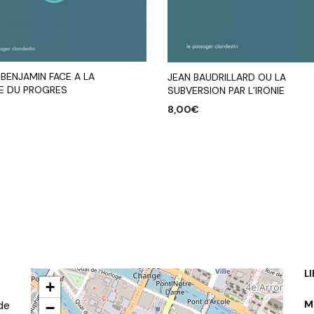
BENJAMIN FACE A LA
JEAN BAUDRILLARD OU LA
E DU PROGRES
SUBVERSION PAR L’IRONIE
8,00
€
R AU PANIER
AJOUTER AU PANIER
L
+
de
M
−