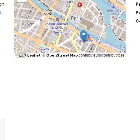
on
P
s…
P
C
, ©
contributeurs/contributrices
Leaflet
OpenStreetMap