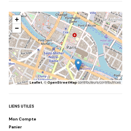
+
−
, ©
contributeurs/contributrices
Leaflet
OpenStreetMap
LIENS UTILES
Mon Compte
Panier