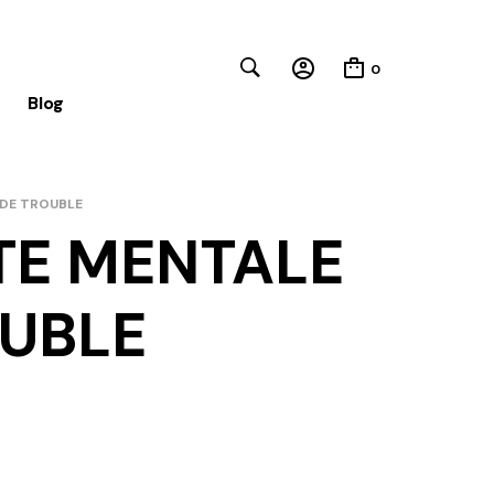
0
Blog
NDE TROUBLE
Close
TE MENTALE
UBLE