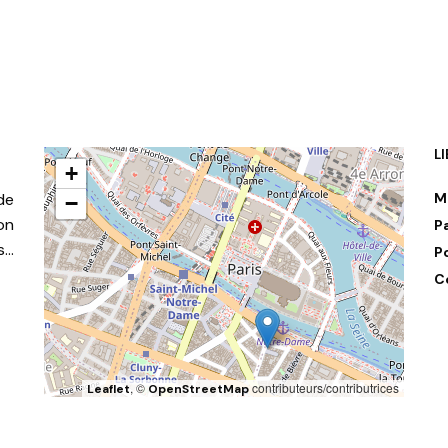
L
+
de
M
−
on
P
s…
P
C
, ©
contributeurs/contributrices
Leaflet
OpenStreetMap