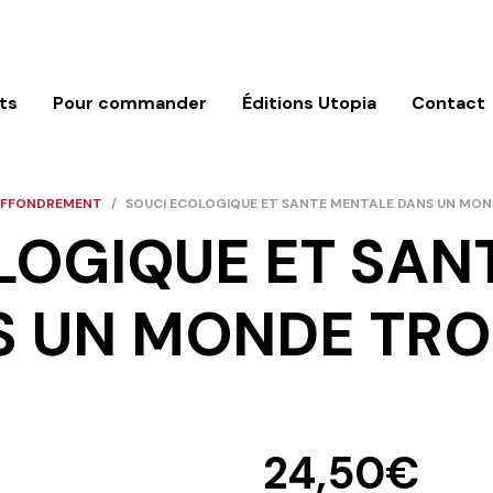
ts
Pour commander
Éditions Utopia
Contact
EFFONDREMENT
/
SOUCI ECOLOGIQUE ET SANTE MENTALE DANS UN MO
LOGIQUE ET SAN
S UN MONDE TRO
24,50
€