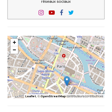
réseaux sociaux
+
−
, ©
contributeurs/contributrices
Leaflet
OpenStreetMap