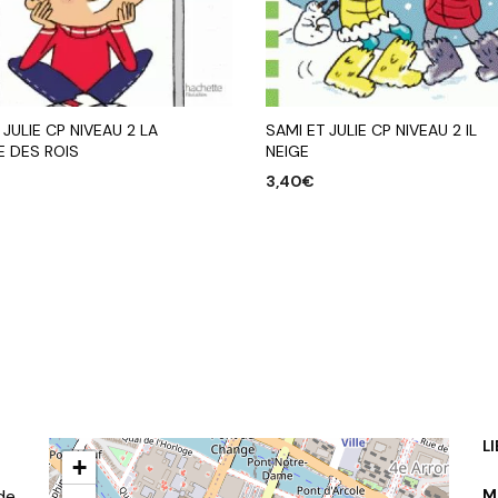
 JULIE CP NIVEAU 2 LA
SAMI ET JULIE CP NIVEAU 2 IL
E DES ROIS
NEIGE
3,40
€
R AU PANIER
AJOUTER AU PANIER
L
+
de
M