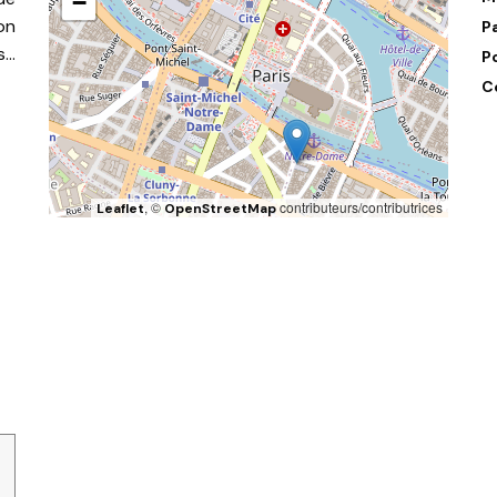
−
on
P
s…
P
C
, ©
contributeurs/contributrices
Leaflet
OpenStreetMap