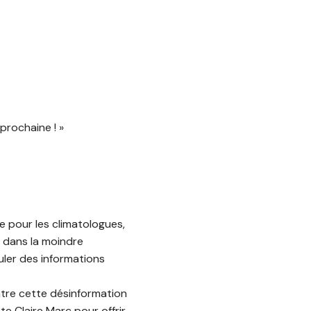
prochaine ! »
e pour les climatologues,
t dans la moindre
uler des informations
ntre cette désinformation
ste Claire Marc pour offrir