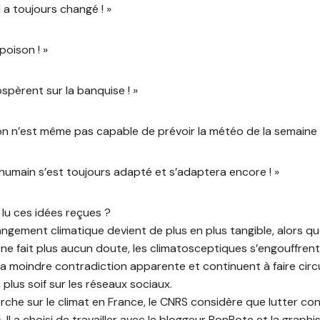
l a toujours changé ! »
poison ! »
rospèrent sur la banquise ! »
s on n’est même pas capable de prévoir la météo de la semaine 
 humain s’est toujours adapté et s’adaptera encore ! »
 lu ces idées reçues ?
angement climatique devient de plus en plus tangible, alors qu
 ne fait plus aucun doute, les climatosceptiques s’engouffren
la moindre contradiction apparente et continuent à faire circ
 plus soif sur les réseaux sociaux.
rche sur le climat en France, le CNRS considère que lutter co
. Il a choisi de travailler avec le bloggeur BonPote et la graphi