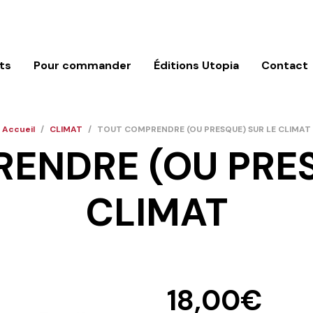
ts
Pour commander
Éditions Utopia
Contact
Accueil
/
CLIMAT
/
TOUT COMPRENDRE (OU PRESQUE) SUR LE CLIMAT
ENDRE (OU PRES
CLIMAT
18,00
€