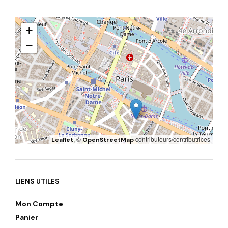
+
−
, ©
contributeurs/contributrices
Leaflet
OpenStreetMap
LIENS UTILES
Mon Compte
Panier