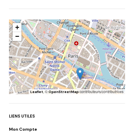
+
−
, ©
contributeurs/contributrices
Leaflet
OpenStreetMap
LIENS UTILES
Mon Compte