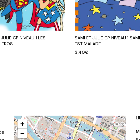
 JULIE CP NIVEAU 1 LES
SAMI ET JULIE CP NIVEAU 1 SAMI
HEROS
EST MALADE
3,40
€
R AU PANIER
AJOUTER AU PANIER
L
+
de
M
−
on
P