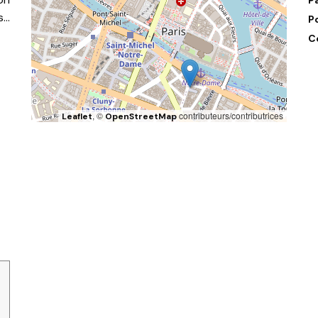
s…
P
C
, ©
contributeurs/contributrices
Leaflet
OpenStreetMap