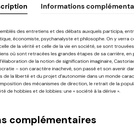
cription
Informations complémenta
mblés des entretiens et des débats auxquels participa, entr
litique, économiste, psychanalyste et philosophe. On y verr
 celle de la vérité et celle de la vie en société, se sont trouv
iens où sont retracées les grandes étapes de sa carrière, en p
l’élaboration de la notion de signification imaginaire, Castori
ocratie – son caractère inachevé, son passé et son avenir dan
es de la liberté et du projet d’autonomie dans un monde carac
omposition des mécanismes de direction, le retrait de la popul
té de hobbies et de lobbies: une « société à la dérive ».
ns complémentaires