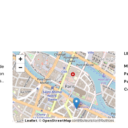
AJOUTER AU PANIER
L
+
de
M
−
on
P
s…
P
C
, ©
contributeurs/contributrices
Leaflet
OpenStreetMap