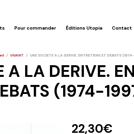
ts
Pour commander
Éditions Utopia
Contact
il
/
VIVANT
/
UNE SOCIETE A LA DERIVE. ENTRETIENS ET DEBATS (1974
 A LA DERIVE. E
EBATS (1974-199
22,30
€