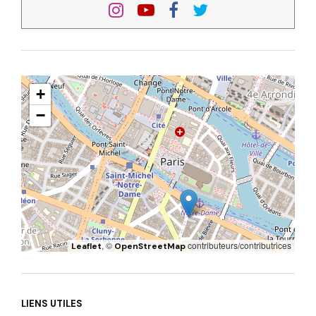
+
−
, ©
contributeurs/contributrices
Leaflet
OpenStreetMap
LIENS UTILES