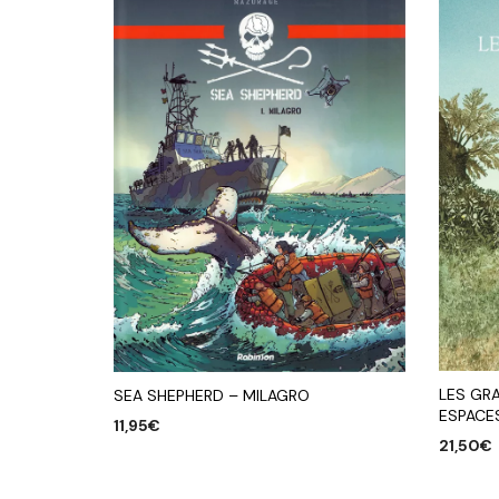
LES GR
SEA SHEPHERD – MILAGRO
ESPACES
11,95
€
21,50
€
AJOUTER AU PANIER
AJOUTE