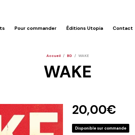
ts
Pour commander
Éditions Utopia
Contact
Accueil
/
BD
/
WAKE
WAKE
20,00
€
Disponible sur commande