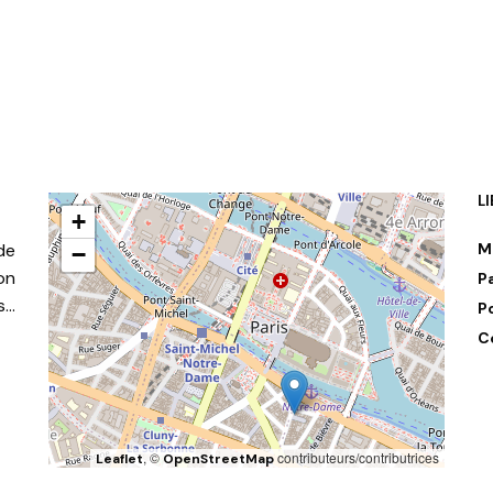
AJOUTER AU PANIER
L
+
de
M
−
on
P
s…
P
C
, ©
contributeurs/contributrices
Leaflet
OpenStreetMap