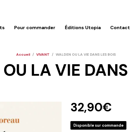
ts
Pour commander
Éditions Utopia
Contact
Accueil
/
VIVANT
/
WALDEN OU LA VIE DANS LES BOIS
OU LA VIE DANS 
32,90
€
Disponible sur commande