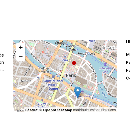
L
+
de
M
−
on
P
s…
P
C
, ©
contributeurs/contributrices
Leaflet
OpenStreetMap