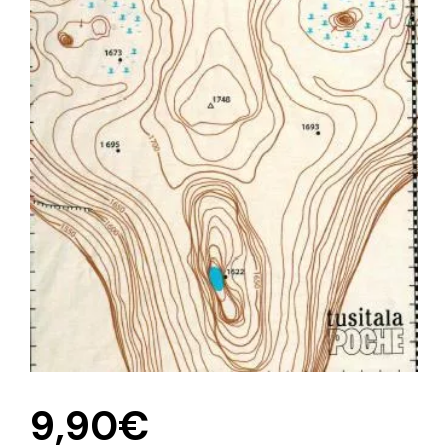
9,90
€