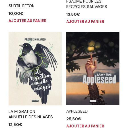
PSAUME POUR LES
SUBTIL BETON
RECYCLES SAUVAGES
10,00
€
13,50
€
AJOUTER AU PANIER
AJOUTER AU PANIER
APPLESEED
LA MIGRATION
ANNUELLE DES NUAGES
25,50
€
12,50
€
AJOUTER AU PANIER