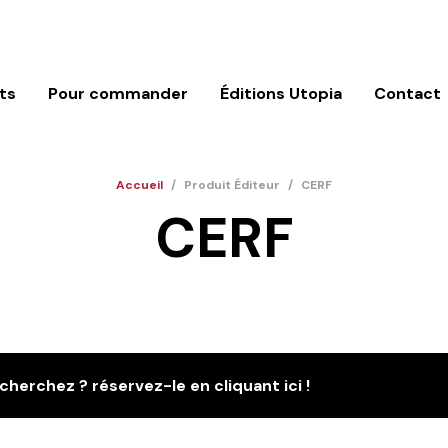
ts
Pour commander
Éditions Utopia
Contact
Accueil
/
Produit Éditeur
/
CERF
CERF
cherchez ? réservez-le en cliquant ici !