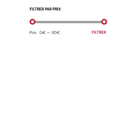
FILTRER PAR PRIX
PRIX
PRIX
Prix :
0€
—
30€
FILTRER
MIN
MAX