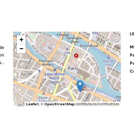
L
+
de
M
−
on
P
s…
P
C
, ©
contributeurs/contributrices
Leaflet
OpenStreetMap