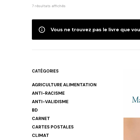
Trié
7 résultats affichés
du
plus
récent
Vous ne trouvez pas le livre que vou
au
plus
ancien
CATÉGORIES
AGRICULTURE ALIMENTATION
ANTI-RACISME
ANTI-VALIDISME
BD
CARNET
CARTES POSTALES
CLIMAT