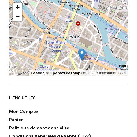
+
−
, ©
contributeurs/contributrices
Leaflet
OpenStreetMap
LIENS UTILES
Mon Compte
Panier
Politique de confidentialité
Conditions générales de vente (CGV)