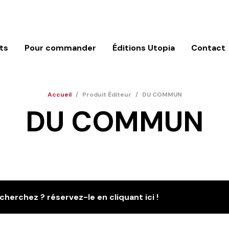
ts
Pour commander
Éditions Utopia
Contact
Accueil
/
Produit Éditeur
/
DU COMMUN
DU COMMUN
cherchez ? réservez-le en cliquant ici !