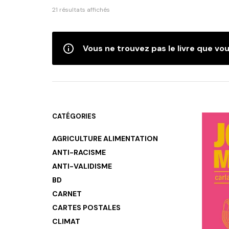
Trié
21 résultats affichés
du
plus
récent
Vous ne trouvez pas le livre que vou
au
plus
ancien
CATÉGORIES
AGRICULTURE ALIMENTATION
ANTI-RACISME
ANTI-VALIDISME
BD
CARNET
CARTES POSTALES
CLIMAT