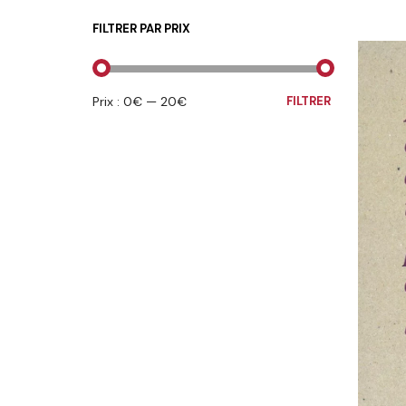
FILTRER PAR PRIX
PRIX
PRIX
Prix :
0€
—
20€
FILTRER
MIN
MAX