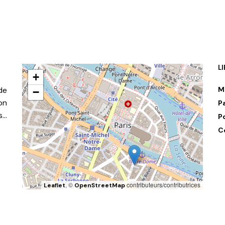
R AU PANIER
L
+
de
M
−
on
P
s…
P
C
, ©
contributeurs/contributrices
Leaflet
OpenStreetMap