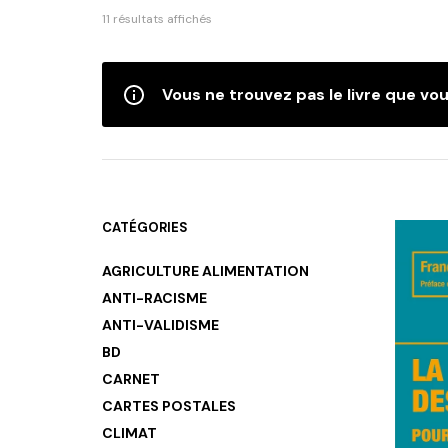
Trié
11 résultats affichés
du
plus
récent
Vous ne trouvez pas le livre que vou
au
plus
ancien
CATÉGORIES
AGRICULTURE ALIMENTATION
ANTI-RACISME
ANTI-VALIDISME
BD
CARNET
CARTES POSTALES
CLIMAT