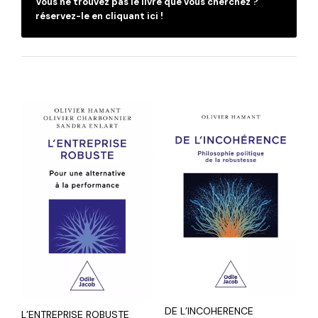
Vous ne trouvez pas le livre que vous cherchez ?
C
réservez-le en cliquant ici !
DE L’INCOHERENCE
L’ENTREPRISE ROBUSTE